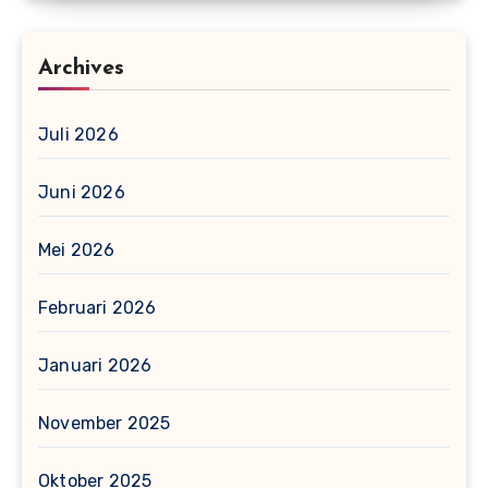
Archives
Juli 2026
Juni 2026
Mei 2026
Februari 2026
Januari 2026
November 2025
Oktober 2025