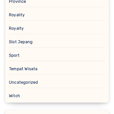
Province
Royality
Royalty
Slot Jepang
Sport
Tempat Wisata
Uncategorized
Witch