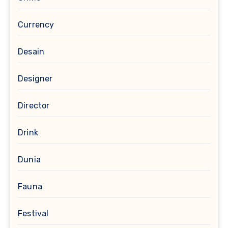
Currency
Desain
Designer
Director
Drink
Dunia
Fauna
Festival