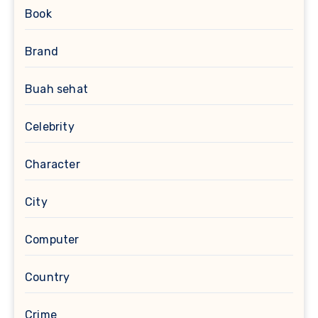
Book
Brand
Buah sehat
Celebrity
Character
City
Computer
Country
Crime