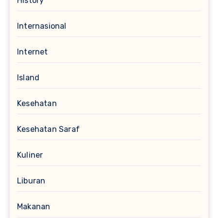
History
Internasional
Internet
Island
Kesehatan
Kesehatan Saraf
Kuliner
Liburan
Makanan