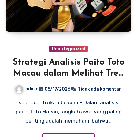
Uncategorized
Strategi Analisis Paito Toto
Macau dalam Melihat Tren
Perubahan Angka
admin
05/17/2026
Tidak ada komentar
soundcontrolstudio.com – Dalam analisis
paito Toto Macau, langkah awal yang paling
penting adalah memahami bahwa…